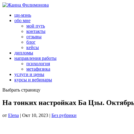
ци-мэнь
обо мне
мой путь
контакты
отзывы
блог
кейсы
дипломы
направления работы
психология
метафизика
услуги и цены
курсы и вебинары
Выбрать страницу
На тонких настройках Ба Цзы. Октябр
от
Elena
|
Окт 10, 2023
|
Без рубрики