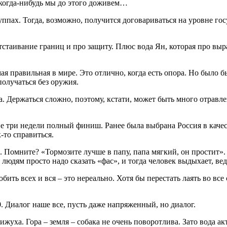
 когда-нибудь мы до этого доживем…
уппах. Тогда, возможно, получится договариваться на уровне гос
отстаивание границ и про защиту. Плюс вода Ян, которая про вы
мая правильная в мире. Это отлично, когда есть опора. Но было
получаться без оружия.
а. Держаться сложно, поэтому, кстати, может быть много отравле
ие три недели полный финиш. Ранее была выбрана Россия в качест
к-то справиться.
Помните? «Тормозите лучше в папу, папа мягкий, он простит». 
 людям просто надо сказать «фас», и тогда человек выдыхает, ве
ить всех и вся – это нереально. Хотя бы перестать лаять во все 
. Диалог наше все, пусть даже напряженный, но диалог.
ижуха. Гора – земля – собака не очень поворотлива. Зато вода ак