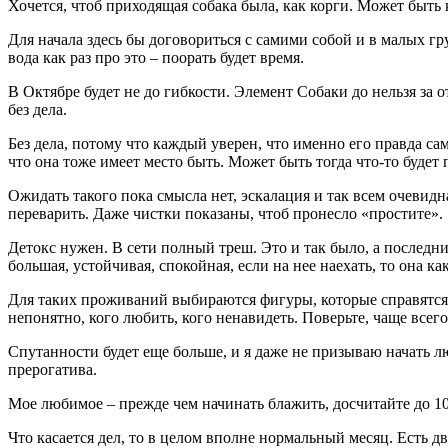
Хочется, чтоб приходящая собака была, как корги. Может быть
Для начала здесь бы договориться с самими собой и в малых гр
вода как раз про это – поорать будет время.
В Октябре будет не до гибкости. Элемент Собаки до нельзя за 
без дела.
Без дела, потому что каждый уверен, что именно его правда са
что она тоже имеет место быть. Может быть тогда что-то будет 
Ожидать такого пока смысла нет, эскалация и так всем очевидн
переварить. Даже чистки показаны, чтоб пронесло «простите».
Детокс нужен. В сети полный треш. Это и так было, а последн
большая, устойчивая, спокойная, если на нее наехать, то она ка
Для таких проживаний выбираются фигуры, которые справятся. 
непонятно, кого любить, кого ненавидеть. Поверьте, чаще всего
Спутанности будет еще больше, и я даже не призываю начать люб
прерогатива.
Мое любимое – прежде чем начинать блажить, досчитайте до 10
Что касается дел, то в целом вполне нормальный месяц. Есть дв