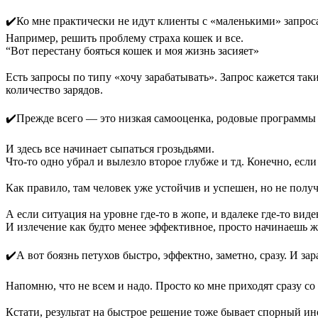
⠀
✔️Ко мне практически не идут клиенты с «маленькими» запрос
Например, решить проблему страха кошек и все.
“Вот перестану бояться кошек и моя жизнь засияет»
⠀
Есть запросы по типу «хочу зарабатывать». Запрос кажется таки
количество зарядов.
⠀
✔️Прежде всего — это низкая самооценка, родовые программы на 
⠀
И здесь все начинает сыпаться грозьдьями.
Что-то одно убрал и вылезло второе глубже и тд. Конечно, если
⠀
Как правило, там человек уже устойчив и успешен, но не полу
⠀
А если ситуация на уровне где-то в жопе, и вдалеке где-то виде
И излечение как будто менее эффективное, просто начинаешь ж
⠀
✔️А вот боязнь петухов быстро, эффектно, заметно, сразу. И за
⠀
Напомню, что не всем и надо. Просто ко мне приходят сразу с
⠀
Кстати, результат на быстрое решение тоже бывает спорный ин