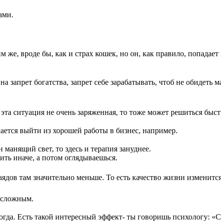
ами.
м же, вроде бы, как и страх кошек, но он, как правило, попадает
запрет богатства, запрет себе зарабатывать, чтоб не обидеть ма
 эта ситуация не очень заряженная, то тоже может решиться быст
чается выйти из хорошей работы в бизнес, например.
н манящий свет, то здесь и терапия зануднее.
ить иначе, а потом оглядываешься.
раядов там значительно меньше. То есть качество жизни изменится
о сложным.
огда. Есть такой интересный эффект- ты говоришь психологу: «С