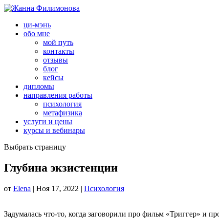
ци-мэнь
обо мне
мой путь
контакты
отзывы
блог
кейсы
дипломы
направления работы
психология
метафизика
услуги и цены
курсы и вебинары
Выбрать страницу
Глубина экзистенции
от
Elena
|
Ноя 17, 2022
|
Психология
Задумалась что-то, когда заговорили про фильм «Триггер» и п