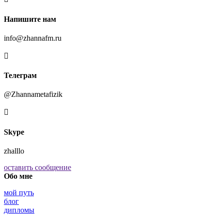
Напишите нам
info@zhannafm.ru

Телеграм
@Zhannametafizik

Skype
zhalllo
оставить сообщение
Обо мне
мой путь
блог
дипломы