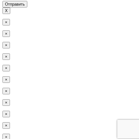
Отправить
Х
×
×
×
×
×
×
×
×
×
×
×